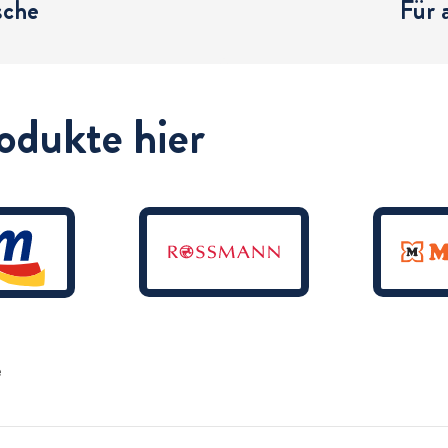
sche
Für 
odukte hier
e