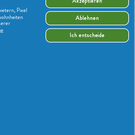
Akzeptieren
ietern, Pixel
ewohnheiten
Ablehnen
serer
ie
Ich entscheide
Facebook
Youtube
Instagram
Impressum