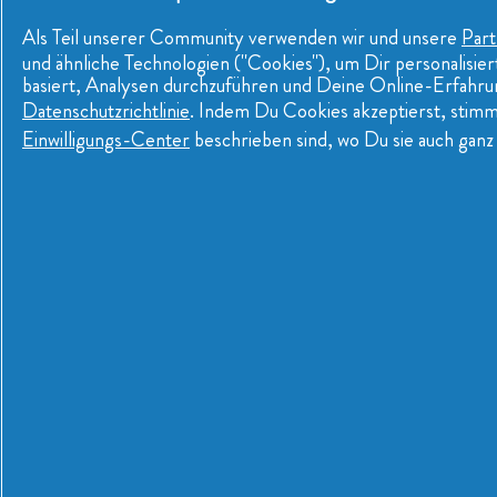
735 G
Als Teil unserer Community verwenden wir und unsere
Part
und ähnliche Technologien ("Cookies"), um Dir personalisi
basiert, Analysen durchzuführen und Deine Online-Erfahrun
Datenschutzrichtlinie
. Indem Du Cookies akzeptierst, stim
Einwilligungs-Center
beschrieben sind, wo Du sie auch ganz 
Tipps & Artikel
Produkte einkaufen
Wie benutzt man Lenor?
Waschmittel
Wäsche FAQs
Weichspüler
Schützen Sie Ihre Kleidung
Wäscheparfüm
Wäschetipps & Artikel
Trocknertücher