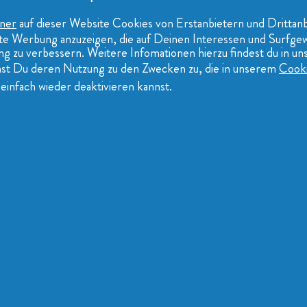
ner
auf dieser Website Cookies von Erstanbietern und Drittanb
erte Werbung anzuzeigen, die auf Deinen Interessen und Surfg
g zu verbessern. Weitere Infomationen hierzu findest du in un
mst Du deren Nutzung zu den Zwecken zu, die in unserem
Cook
einfach wieder deaktivieren kannst.
Alles über Lenor
Lenor Geschichte
Lenor-Inhaltsstoffe
Nachhaltigkeit
Kontaktieren Sie Uns