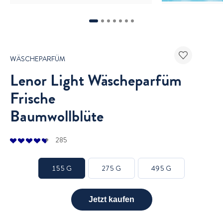
1
2
3
4
5
6
7
WÄSCHEPARFÜM
Lenor Light Wäscheparfüm
Frische
Baumwollblüte
285
155 G
275 G
495 G
Jetzt kaufen