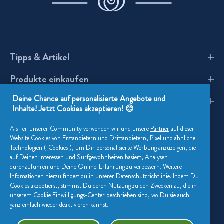
Tipps & Artikel
Produkte einkaufen
Wie benutzt man Lenor?
Deine Chance auf personalisierte Angebote und
Alles über Lenor
Waschmittel
Wäsche FAQs
Inhalte! Jetzt Cookies akzeptieren! 😊
Lenor Geschichte
Weichspüler
Schützen Sie Ihre Kleidung
Als Teil unserer Community verwenden wir und unsere
Partner
auf dieser
Website Cookies von Erstanbietern und Drittanbietern, Pixel und ähnliche
Lenor-Inhaltsstoffe
Wäscheparfüm
Wäschetipps & Artikel
Technologien ("Cookies"), um Dir personalisierte Werbung anzuzeigen, die
auf Deinen Interessen und Surfgewohnheiten basiert, Analysen
durchzuführen und Deine Online-Erfahrung zu verbessern. Weitere
Nachhaltigkeit
Trocknertücher
Infomationen hierzu findest du in unserer
Datenschutzrichtlinie
. Indem Du
Facebook
Youtube
Instagram
Cookies akzeptierst, stimmst Du deren Nutzung zu den Zwecken zu, die in
Kontaktieren Sie Uns
unserem
Cookie Einwilligungs-Center
beschrieben sind, wo Du sie auch
Impressum
ganz einfach wieder deaktivieren kannst.
Lenor Markenbotschafter