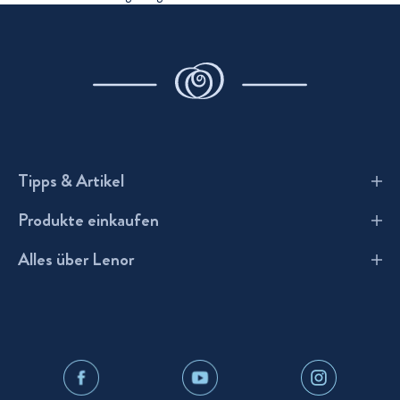
Tipps & Artikel
Produkte einkaufen
Wie benutzt man Lenor?
Alles über Lenor
Waschmittel
Wäsche FAQs
Lenor Geschichte
Weichspüler
Schützen Sie Ihre Kleidung
Lenor-Inhaltsstoffe
Wäscheparfüm
Wäschetipps & Artikel
Nachhaltigkeit
Trocknertücher