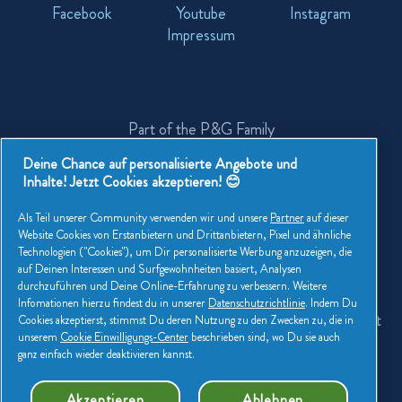
Facebook
Youtube
Instagram
Kontaktieren Sie Uns
Impressum
Lenor Markenbotschafter
Part of the P&G Family
Deine Chance auf personalisierte Angebote und
Inhalte! Jetzt Cookies akzeptieren! 😊
Als Teil unserer Community verwenden wir und unsere
Partner
auf dieser
Website Cookies von Erstanbietern und Drittanbietern, Pixel und ähnliche
Technologien ("Cookies"), um Dir personalisierte Werbung anzuzeigen, die
auf Deinen Interessen und Surfgewohnheiten basiert, Analysen
Meine Daten
Seitenübersicht
durchzuführen und Deine Online-Erfahrung zu verbessern. Weitere
Infomationen hierzu findest du in unserer
Datenschutzrichtlinie
. Indem Du
Datenschutz
Erklärung zur Barrierefreiheit
Cookies akzeptierst, stimmst Du deren Nutzung zu den Zwecken zu, die in
unserem
Cookie Einwilligungs-Center
beschrieben sind, wo Du sie auch
ganz einfach wieder deaktivieren kannst.
Geschäftsbedingungen
Akzeptieren
Ablehnen