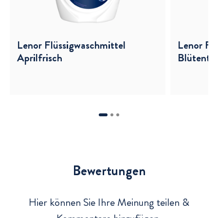
v
Lenor Flüssigwaschmittel
Lenor Fl
Aprilfrisch
Blütentr
Bewertungen und Rezensionen
Bewertungen
Hier können Sie Ihre Meinung teilen &