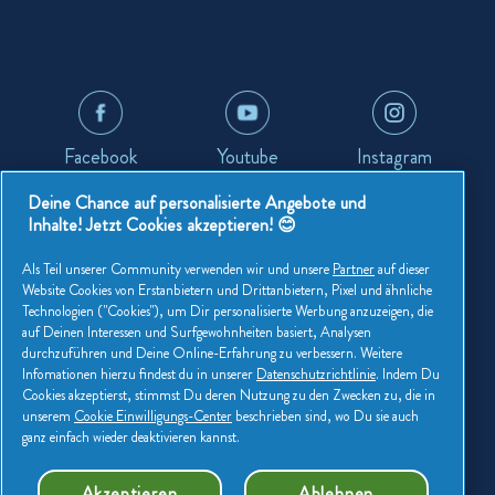
Lenor Geschichte
Weichspüler
Schützen Sie Ihre Kleidung
Lenor-Inhaltsstoffe
Wäscheparfüm
Wäschetipps & Artikel
Nachhaltigkeit
Trocknertücher
Facebook
Youtube
Instagram
Kontaktieren Sie Uns
Impressum
Deine Chance auf personalisierte Angebote und
Lenor Markenbotschafter
Inhalte! Jetzt Cookies akzeptieren! 😊
Als Teil unserer Community verwenden wir und unsere
Partner
auf dieser
Website Cookies von Erstanbietern und Drittanbietern, Pixel und ähnliche
Part of the P&G Family
Technologien ("Cookies"), um Dir personalisierte Werbung anzuzeigen, die
auf Deinen Interessen und Surfgewohnheiten basiert, Analysen
durchzuführen und Deine Online-Erfahrung zu verbessern. Weitere
Infomationen hierzu findest du in unserer
Datenschutzrichtlinie
. Indem Du
Cookies akzeptierst, stimmst Du deren Nutzung zu den Zwecken zu, die in
unserem
Cookie Einwilligungs-Center
beschrieben sind, wo Du sie auch
ganz einfach wieder deaktivieren kannst.
Meine Daten
Seitenübersicht
Akzeptieren
Ablehnen