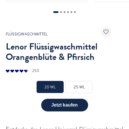
1
2
3
4
5
6
FLÜSSIGWASCHMITTEL
Lenor Flüssigwaschmittel
Orangenblüte & Pfirsich
250
20 WL
25 WL
Jetzt kaufen
Produktinformationen