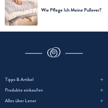
Wie Pflege Ich Meine Pullover?
Tipps & Artikel
Produkte einkaufen
Wie benutzt man Lenor?
Alles über Lenor
Waschmittel
Wäsche FAQs