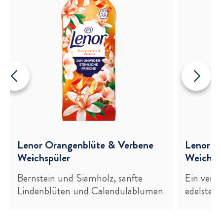
e
Lenor Orangenblüte & Verbene
Lenor G
Weichspüler
Weichsp
Bernstein und Siamholz, sanfte
Ein verf
Lindenblüten und Calendulablumen
edelster 