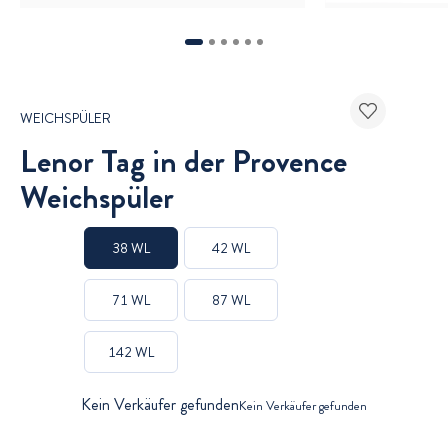
1
2
3
4
5
6
WEICHSPÜLER
Lenor Tag in der Provence
Weichspüler
38 WL
42 WL
71 WL
87 WL
142 WL
Kein Verkäufer gefunden
Kein Verkäufer gefunden